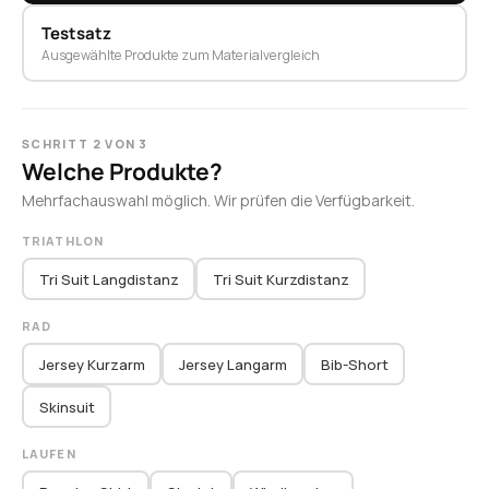
Testsatz
Ausgewählte Produkte zum Materialvergleich
SCHRITT 2 VON 3
Welche Produkte?
Mehrfachauswahl möglich. Wir prüfen die Verfügbarkeit.
TRIATHLON
Tri Suit Langdistanz
Tri Suit Kurzdistanz
RAD
Jersey Kurzarm
Jersey Langarm
Bib-Short
Skinsuit
LAUFEN