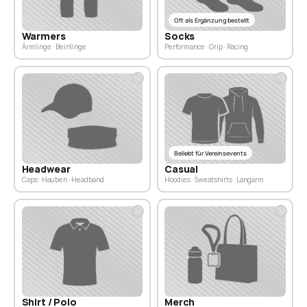
Oft als Ergänzung bestellt
Warmers
Socks
Ärmlinge · Beinlinge
Performance · Grip · Racing
Beliebt für Vereinsevents
Headwear
Casual
Caps · Hauben · Headband
Hoodies · Sweatshirts · Langarm
Shirt / Polo
Merch