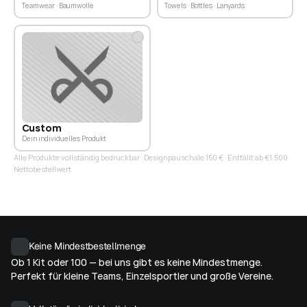
Teamwear · Baumwolle
Towels · Bottles · Lanyards
Custom
Dein individuelles Produkt
Alle Produkte vollständig bedruckbar · Designpauschale 150 € · Entfällt ab €1.500
Nettobestellwert
Keine Mindestbestellmenge
Ob 1 Kit oder 100 — bei uns gibt es keine Mindestmenge. 
Perfekt für kleine Teams, Einzelsportler und große Vereine.