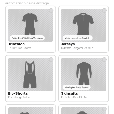
automatisch deine Anfrage.
Beliebt bei Triathlon Vereinen
Meistbestelltes Produkt
Triathlon
Jerseys
Tri Suit · Top · Shorts
Kurzarm · Langarm · Aero Fit
Häufig bei Race Teams
Bib-Shorts
Skinsuits
Kurz · Lang · Padded
Einteiler · Race Fit · Aero