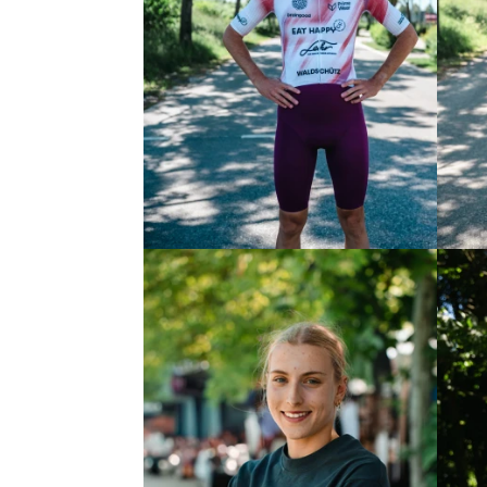
Sebastian Waldschütz
Rafael
Mitteldistanz
Mitteldi