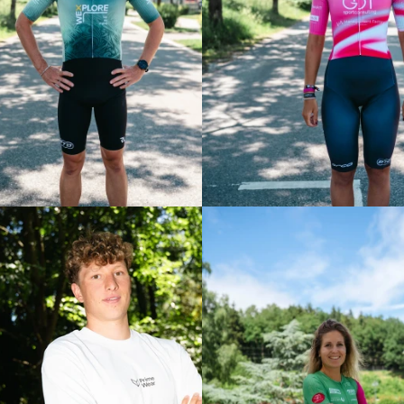
 Lukatsch
Hannah Rössler
stanz
Mittel- und Langdistanz