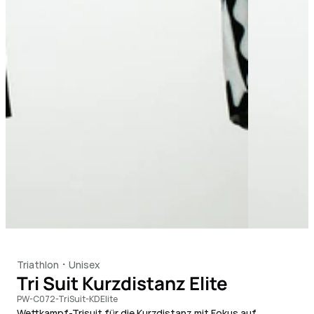
Triathlon
Unisex
・
Tri Suit Kurzdistanz Elite
PW-C072-TriSuit-KDElite
Wettkampf-Trisuit für die Kurzdistanz mit Fokus auf 