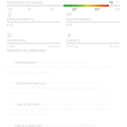
TEMPERATUR RANGE
°
C
°
F
/
-10°
0°
10°
20°
30°
40°
ATMUNGSAKTIV
AERODYNAMIK
4
/
7
5
/
7
PASSFORM
EINSATZ
Locker
Sportlich
Training
Rennen
INDIVIDUALISIERUNG
Basisgewebe
Technisches Funktionsgewebe
Hochwertiges Polyester mit Moisture-Wicking — leicht, atmungsaktiv
und vollständig sublimierbar.
Sublimationsdruck
Vollflächig · unbegrenzte Farben
Jeder cm² des Stoffs ist bedruckbar. Fotos, Verläufe, Muster — ohne
Aufpreis für Farbanzahl.
Logo & Sponsor
Am ganzen Produkt ohne Aufpreis möglich
Brust links & rechts, beide Ärmel, Rücken oben, mitte und unten. Jede
Position individuell belegbar.
Name & Nummer
Individuell je Athlet
AUF ANFRAGE