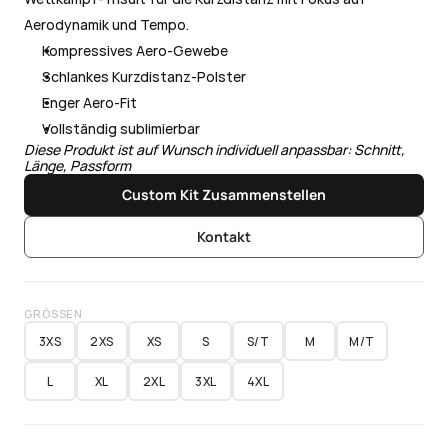
Aerodynamik und Tempo.
Kompressives Aero-Gewebe
Schlankes Kurzdistanz-Polster
Enger Aero-Fit
Vollständig sublimierbar
Diese Produkt ist auf Wunsch individuell anpassbar: Schnitt, 
Länge, Passform
Custom Kit Zusammenstellen
Kontakt
GRÖSSEN
3XS
2XS
XS
S
S/T
M
M/T
L
XL
2XL
3XL
4XL