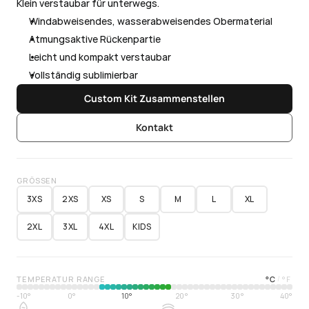
Klein verstaubar für unterwegs.
Windabweisendes, wasserabweisendes Obermaterial
Atmungsaktive Rückenpartie
Leicht und kompakt verstaubar
Vollständig sublimierbar
Custom Kit Zusammenstellen
Kontakt
GRÖSSEN
3XS
2XS
XS
S
M
L
XL
2XL
3XL
4XL
KIDS
TEMPERATUR RANGE
°
C
°
F
/
-10°
0°
10°
20°
30°
40°