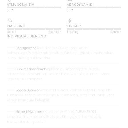
ATMUNGSAKTIV
AERODYNAMIK
3
/
7
3
/
7
PASSFORM
EINSATZ
Locker
Sportlich
Training
Rennen
INDIVIDUALISIERUNG
Basisgewebe
Technisches Funktionsgewebe
Hochwertiges Polyester mit Moisture-Wicking — leicht, atmungsaktiv
und vollständig sublimierbar.
Sublimationsdruck
Vollflächig · unbegrenzte Farben
Jeder cm² des Stoffs ist bedruckbar. Fotos, Verläufe, Muster — ohne
Aufpreis für Farbanzahl.
Logo & Sponsor
Am ganzen Produkt ohne Aufpreis möglich
Brust links & rechts, beide Ärmel, Rücken oben, mitte und unten. Jede
Position individuell belegbar.
Name & Nummer
Individuell je Athlet
AUF ANFRAGE
Name, Startnummer und Größe pro Kit — geliefert per Tabelle,
automatisiert umgesetzt.