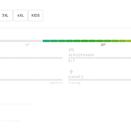
3XL
4XL
KIDS
10°
20°
AERODYNAMIK
5
/
7
EINSATZ
Sportlich
Training
tändig sublimierbar.
ür Farbanzahl.