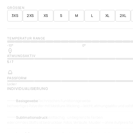
GRÖSSEN
3XS
2XS
XS
S
M
L
XL
2XL
TEMPERATUR RANGE
-10°
0°
ATMUNGSAKTIV
5
/
7
PASSFORM
Locker
INDIVIDUALISIERUNG
Basisgewebe
Technisches Funktionsgewebe
Hochwertiges Polyester mit Moisture-Wicking — leicht, atmungsaktiv und volls
Sublimationsdruck
Vollflächig · unbegrenzte Farben
Jeder cm² des Stoffs ist bedruckbar. Fotos, Verläufe, Muster — ohne Aufpreis f