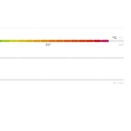
°
C
°
F
/
30°
40°
Rennen