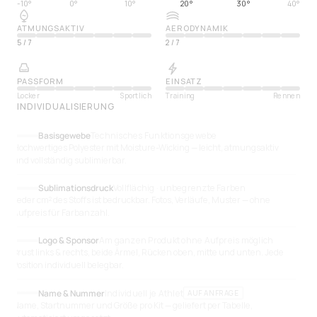
-10°
0°
10°
20°
30°
40°
ATMUNGSAKTIV
AERODYNAMIK
5
/
7
2
/
7
PASSFORM
EINSATZ
Locker
Sportlich
Training
Rennen
INDIVIDUALISIERUNG
Basisgewebe
Technisches Funktionsgewebe
Hochwertiges Polyester mit Moisture-Wicking — leicht, atmungsaktiv
und vollständig sublimierbar.
Sublimationsdruck
Vollflächig · unbegrenzte Farben
Jeder cm² des Stoffs ist bedruckbar. Fotos, Verläufe, Muster — ohne
Aufpreis für Farbanzahl.
Logo & Sponsor
Am ganzen Produkt ohne Aufpreis möglich
Brust links & rechts, beide Ärmel, Rücken oben, mitte und unten. Jede
Position individuell belegbar.
Name & Nummer
Individuell je Athlet
AUF ANFRAGE
Name, Startnummer und Größe pro Kit — geliefert per Tabelle,