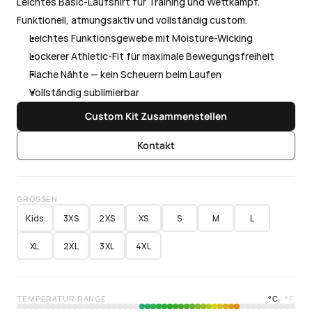
Leichtes Basic-Laufshirt für Training und Wettkampf. 
Funktionell, atmungsaktiv und vollständig custom.
Leichtes Funktionsgewebe mit Moisture-Wicking
Lockerer Athletic-Fit für maximale Bewegungsfreiheit
Flache Nähte — kein Scheuern beim Laufen
Vollständig sublimierbar
Custom Kit Zusammenstellen
Kontakt
GRÖSSEN
Kids
3XS
2XS
XS
S
M
L
XL
2XL
3XL
4XL
TEMPERATUR RANGE
°
C
°
F
/