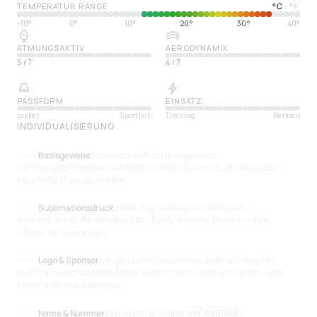
TEMPERATUR RANGE
°
C
°
F
/
-10°
0°
10°
20°
30°
40°
ATMUNGSAKTIV
AERODYNAMIK
5
/
7
4
/
7
PASSFORM
EINSATZ
Locker
Sportlich
Training
Rennen
INDIVIDUALISIERUNG
Basisgewebe
Technisches Funktionsgewebe
Hochwertiges Polyester mit Moisture-Wicking — leicht, atmungsaktiv
und vollständig sublimierbar.
Sublimationsdruck
Vollflächig · unbegrenzte Farben
Jeder cm² des Stoffs ist bedruckbar. Fotos, Verläufe, Muster — ohne
Aufpreis für Farbanzahl.
Logo & Sponsor
Am ganzen Produkt ohne Aufpreis möglich
Brust links & rechts, beide Ärmel, Rücken oben, mitte und unten. Jede
Position individuell belegbar.
Name & Nummer
Individuell je Athlet
AUF ANFRAGE