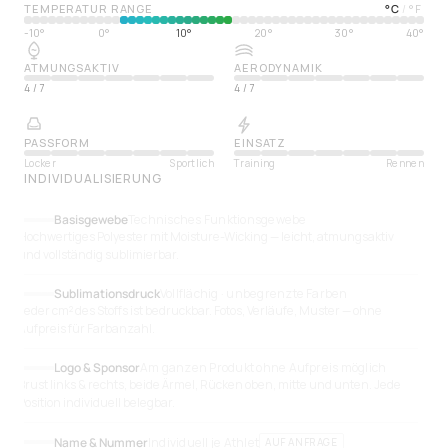
TEMPERATUR RANGE
°
C
°
F
/
-10°
0°
10°
20°
30°
40°
ATMUNGSAKTIV
AERODYNAMIK
4
/
7
4
/
7
PASSFORM
EINSATZ
Locker
Sportlich
Training
Rennen
INDIVIDUALISIERUNG
Basisgewebe
Technisches Funktionsgewebe
Hochwertiges Polyester mit Moisture-Wicking — leicht, atmungsaktiv
und vollständig sublimierbar.
Sublimationsdruck
Vollflächig · unbegrenzte Farben
Jeder cm² des Stoffs ist bedruckbar. Fotos, Verläufe, Muster — ohne
Aufpreis für Farbanzahl.
Logo & Sponsor
Am ganzen Produkt ohne Aufpreis möglich
Brust links & rechts, beide Ärmel, Rücken oben, mitte und unten. Jede
Position individuell belegbar.
Name & Nummer
Individuell je Athlet
AUF ANFRAGE