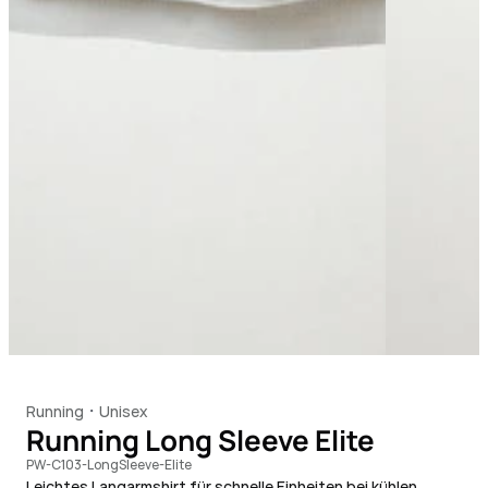
Running
Unisex
・
Running Long Sleeve Elite
PW-C103-LongSleeve-Elite
Leichtes Langarmshirt für schnelle Einheiten bei kühlen 