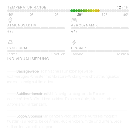
TEMPERATUR RANGE
°
C
°
F
/
-10°
0°
10°
20°
30°
40°
ATMUNGSAKTIV
AERODYNAMIK
4
/
7
4
/
7
PASSFORM
EINSATZ
Locker
Sportlich
Training
Rennen
INDIVIDUALISIERUNG
Basisgewebe
Technisches Funktionsgewebe
Hochwertiges Polyester mit Moisture-Wicking — leicht, atmungsaktiv
und vollständig sublimierbar.
Sublimationsdruck
Vollflächig · unbegrenzte Farben
Jeder cm² des Stoffs ist bedruckbar. Fotos, Verläufe, Muster — ohne
Aufpreis für Farbanzahl.
Logo & Sponsor
Am ganzen Produkt ohne Aufpreis möglich
Brust links & rechts, beide Ärmel, Rücken oben, mitte und unten. Jede
Position individuell belegbar.