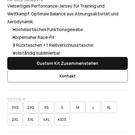
Vielseitiges Performance-Jersey für Training und 
Wettkampf. Optimale Balance aus Atmungsaktivität und 
Aerodynamik.
Hochelastisches Funktionsgewebe
Körpernaher Race-Fit
3 Rücktaschen + 1 Reißverschlusstasche
Vollständig sublimierbar
Custom Kit Zusammenstellen
Kontakt
GRÖSSEN
3XS
2XS
XS
S
M
L
XL
2XL
3XL
4XL
KIDS