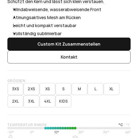
Schützt den Kern und lässt sich klein verstauen.
Windabweisende, wasserabweisende Front
Atmungsaktives Mesh am Rücken
Leicht und kompakt verstaubar
Vollständig sublimierbar
Custom Kit Zusammenstellen
Kontakt
GRÖSSEN
3XS
2XS
XS
S
M
L
XL
2XL
3XL
4XL
KIDS
TEMPERATUR RANGE
°
C
°
F
/
-10°
0°
10°
20°
30°
40°