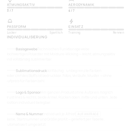
ATMUNGSAKTIV
AERODYNAMIK
3
/
7
4
/
7
PASSFORM
EINSATZ
Locker
Sportlich
Training
Rennen
INDIVIDUALISIERUNG
Basisgewebe
Technisches Funktionsgewebe
Hochwertiges Polyester mit Moisture-Wicking — leicht, atmungsaktiv
und vollständig sublimierbar.
Sublimationsdruck
Vollflächig · unbegrenzte Farben
Jeder cm² des Stoffs ist bedruckbar. Fotos, Verläufe, Muster — ohne
Aufpreis für Farbanzahl.
Logo & Sponsor
Am ganzen Produkt ohne Aufpreis möglich
Brust links & rechts, beide Ärmel, Rücken oben, mitte und unten. Jede
Position individuell belegbar.
Name & Nummer
Individuell je Athlet
AUF ANFRAGE
Name, Startnummer und Größe pro Kit — geliefert per Tabelle,
automatisiert umgesetzt.