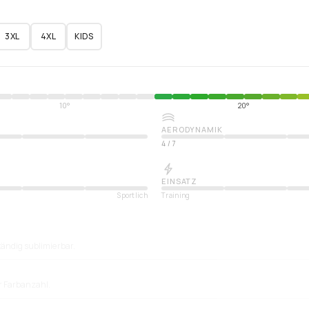
3XL
4XL
KIDS
10°
20°
AERODYNAMIK
4
/
7
EINSATZ
Sportlich
Training
tändig sublimierbar.
ür Farbanzahl.