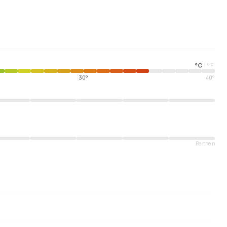
°
C
°
F
/
30°
40°
Rennen