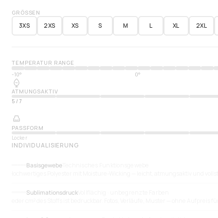
GRÖSSEN
3XS
2XS
XS
S
M
L
XL
2XL
TEMPERATUR RANGE
-10°
0°
ATMUNGSAKTIV
5
/
7
PASSFORM
Locker
INDIVIDUALISIERUNG
Basisgewebe
Technisches Funktionsgewebe
Hochwertiges Polyester mit Moisture-Wicking — leicht, atmungsaktiv und volls
Sublimationsdruck
Vollflächig · unbegrenzte Farben
Jeder cm² des Stoffs ist bedruckbar. Fotos, Verläufe, Muster — ohne Aufpreis f