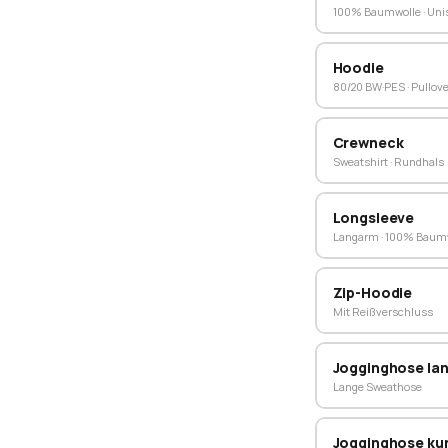
100% Baumwolle · Uni
Hoodie
80/20 BW·PES · Pullove
Crewneck
Sweatshirt · Rundhals
Longsleeve
Langarm · 100% Baum
Zip-Hoodie
Mit Reißverschluss
Jogginghose la
Lange Sweathose
Jogginghose ku