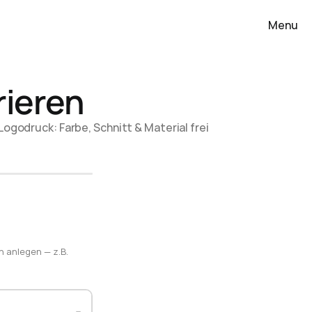
Menu
rieren
odruck: Farbe, Schnitt & Material frei 
n anlegen — z.B.