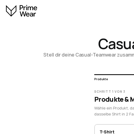
Casua
Stell dir deine Casual-Teamwear zusamme
Produkte
SCHRITT 1 VON 3
Produkte &
Wähle ein Produkt, d
dasselbe Shirt in 2 
T-Shirt