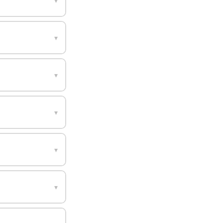
▾
▾
▾
▾
▾
▾