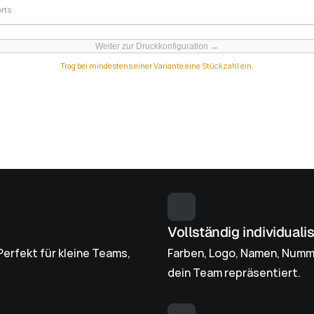
rts
Weiter zur Druckkonfiguration →
Trag bei mindestens einer Variante eine Stückzahl ein.
Vollständig individuali
erfekt für kleine Teams, 
Farben, Logo, Namen, Nummer
dein Team repräsentiert.